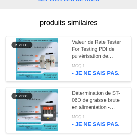
SITE
PRIVACY
produits similaires
POLICY
Valeur de Rate Tester
For Testing PDI de
pulvérisation de
particules du granule
MOQ:1
ST136 d'alimentation
- JE NE SAIS PAS.
de granule
Détermination de ST-
06D de graisse brute
en alimentation -
plaque de chauffage
MOQ:1
électrique avec la
- JE NE SAIS PAS.
vitesse de chauffage
rapide