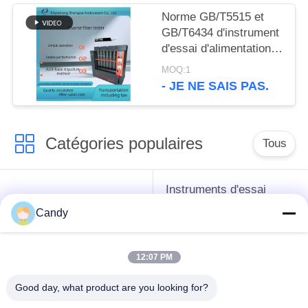
Norme GB/T5515 et
GB/T6434 d'instrument
d'essai d'alimentation
d'appareil de contrôle
MOQ:1
de fibres brutes
- JE NE SAIS PAS.
Catégories populaires
Tous
Instruments d'essai
instruments de essai
d'antigel d'huile de
Candy
de pétrole
graissage et de
graisse
12:07 PM
Équipement d'essai
Équipement d'essai
Good day, what product are you looking for?
d'huile de
de gazole