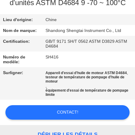
d'unités ASTM D4684 9 -70 ~ 100°C
CONTRÔLE
Lieu d'origine:
Chine
DE
QUALITÉ
Nom de marque:
Shandong Shengtai Instrument Co., Ltd
Certification:
GB/T 9171 SH/T 0562 ASTM D3829 ASTM
D4684
CONTACTEZ-
Numéro de
SH416
NOUS
modèle:
Surligner:
,
Appareil d'essai d'huile de moteur ASTM D4684
testeur de température de pompage d'huile de
DEMANDEZ
moteur
,
UNE
équipement d'essai de température de pompage
limite
CITATION
CONTACT!
PLAN
DU
DÉPLIER LES DÉTAILS