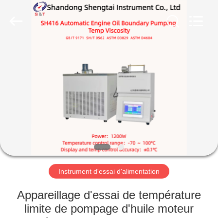
2026
Shandong
Shengtai
instrument
co.,ltd.
All
Rights
Reserved.
MAISON
PRODUITS
AU
SUJET
DE
NOUS
Instrument d'essai d'alimentation
VISITE
Appareillage d'essai de température
D'USINE
limite de pompage d'huile moteur