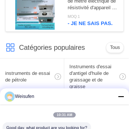
de mètre électrique de
résistivité d'appareil de
contrôle d'huile isolante
MOQ:1
de transformateur
- JE NE SAIS PAS.
Catégories populaires
Tous
Instruments d'essai
instruments de essai
d'antigel d'huile de
de pétrole
graissage et de
graisse
Weisufen
Équipement d'essai
Équipement d'essai
d'huile de
de gazole
10:31 AM
transformateur
Good day, what product are you looking for?