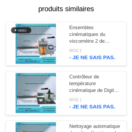
SITE
produits similaires
PRIVACY
Ensembles
POLICY
cinématiques du
viscomètre 2 de
sommet entièrement
MOQ:1
automatique du D445
- JE NE SAIS PAS.
d'ASTM de viscomètre
capillaire
Contrôleur de
température
cinématique de Digital
de précision de
MOQ:1
viscomètre de pétrole
- JE NE SAIS PAS.
ASTM D445
Nettoyage automatique