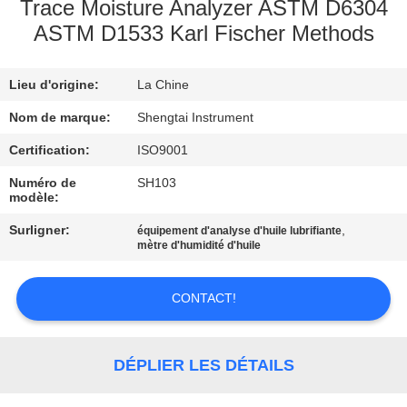
Trace Moisture Analyzer ASTM D6304
ASTM D1533 Karl Fischer Methods
CONTRÔLE
DE
Lieu d'origine:
La Chine
QUALITÉ
Nom de marque:
Shengtai Instrument
CONTACTEZ-
Certification:
ISO9001
NOUS
Numéro de
SH103
modèle:
Surligner:
,
équipement d'analyse d'huile lubrifiante
DEMANDEZ
mètre d'humidité d'huile
UNE
CITATION
CONTACT!
PLAN
DÉPLIER LES DÉTAILS
DU