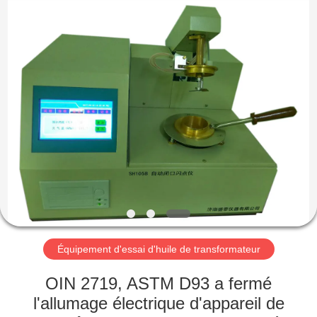
2026
Shandong
Shengtai
instrument
co.,ltd.
All
Rights
Reserved.
MAISON
PRODUITS
AU
SUJET
DE
NOUS
Équipement d'essai d'huile de transformateur
VISITE
OIN 2719, ASTM D93 a fermé
D'USINE
l'allumage électrique d'appareil de