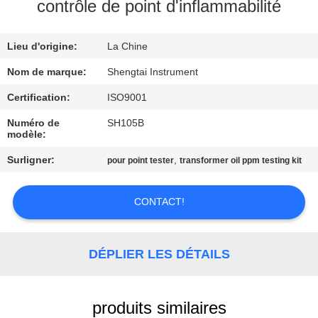
contrôle de point d'inflammabilité
CONTRÔLE
Lieu d'origine:
La Chine
DE
QUALITÉ
Nom de marque:
Shengtai Instrument
Certification:
ISO9001
CONTACTEZ-
Numéro de
SH105B
modèle:
NOUS
Surligner:
,
pour point tester
transformer oil ppm testing kit
DEMANDEZ
CONTACT!
UNE
CITATION
DÉPLIER LES DÉTAILS
PLAN
DU
produits similaires