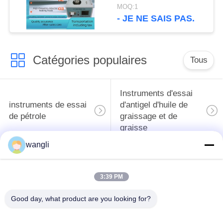
contrôle d'huile isolante
MOQ:1
de transformateur
- JE NE SAIS PAS.
Catégories populaires
Tous
Instruments d'essai
instruments de essai
d'antigel d'huile de
de pétrole
graissage et de
graisse
wangli
Équipement d'essai
Équipement d'essai
d'huile de
de gazole
3:39 PM
transformateur
Good day, what product are you looking for?
Instruments
Instrument d'essai
pharmaceutiques