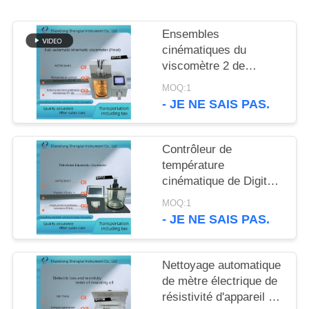
SITE
Ensembles
PRIVACY
cinématiques du
viscomètre 2 de
POLICY
sommet entièrement
MOQ:1
automatique du D445
- JE NE SAIS PAS.
d'ASTM de viscomètre
capillaire
Contrôleur de
température
cinématique de Digital
de précision de
MOQ:1
viscomètre de pétrole
- JE NE SAIS PAS.
ASTM D445
Nettoyage automatique
de mètre électrique de
résistivité d'appareil de