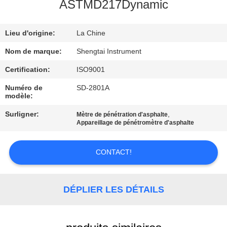
ASTMD217Dynamic
CONTRÔLE
Lieu d'origine:
La Chine
DE
QUALITÉ
Nom de marque:
Shengtai Instrument
Certification:
ISO9001
CONTACTEZ-
Numéro de
SD-2801A
modèle:
NOUS
Surligner:
,
Mètre de pénétration d'asphalte
Appareillage de pénétromètre d'asphalte
DEMANDEZ
UNE
CONTACT!
CITATION
DÉPLIER LES DÉTAILS
PLAN
DU