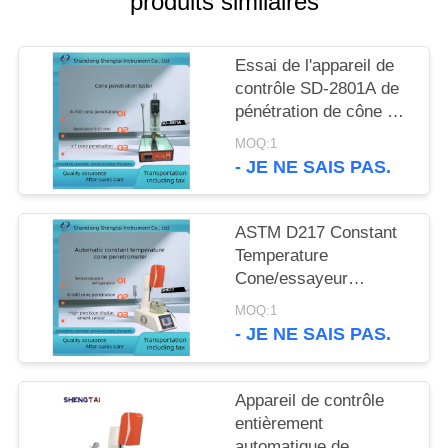
produits similaires
SITE
Essai de l'appareil de
PRIVACY
contrôle SD-2801A de
POLICY
pénétration de cône de
graisse lubrifiante
MOQ:1
- JE NE SAIS PAS.
ASTM D217 Constant
Temperature
Cone/essayeur
automatiques SH017
MOQ:1
pénétration d'aiguille
- JE NE SAIS PAS.
Appareil de contrôle
entièrement
automatique de