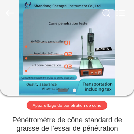
2026
Shandong
Shengtai
instrument
co.,ltd.
All
Rights
Reserved.
MAISON
PRODUITS
AU
SUJET
DE
NOUS
Appareillage de pénétration de cône
VISITE
Pénétromètre de cône standard de
D'USINE
graisse de l'essai de pénétration