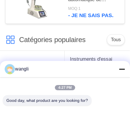
pénétration de la
MOQ:1
paraffine GB/T4985-
- JE NE SAIS PAS.
2021 avec la
transmission de réseau
de TCP
Catégories populaires
Tous
Instruments d'essai
instruments de essai
d'antigel d'huile de
wangli
de pétrole
graissage et de
graisse
4:27 PM
Équipement d'essai
Équipement d'essai
Good day, what product are you looking for?
d'huile de
de gazole
transformateur
Instruments