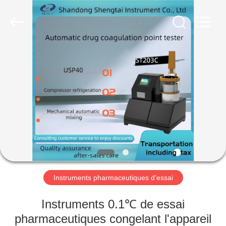
2026
Shandong
Shengtai
instrument
co.,ltd.
All
Rights
Reserved.
MAISON
PRODUITS
AU
SUJET
DE
NOUS
Instruments pharmaceutiques d'essai
VISITE
Instruments 0.1℃ de essai
D'USINE
pharmaceutiques congelant l'appareil