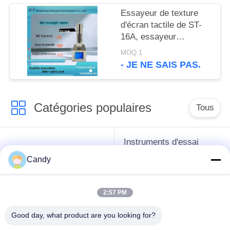
Essayeur de texture
d'écran tactile de ST-
16A, essayeur
médicinal de
MOQ:1
concentration de
- JE NE SAIS PAS.
gélatine, une opération
de clic
Catégories populaires
Tous
Instruments d'essai
instruments de essai
d'antigel d'huile de
Candy
de pétrole
graissage et de
graisse
2:57 PM
Équipement d'essai
Équipement d'essai
Good day, what product are you looking for?
d'huile de
de gazole