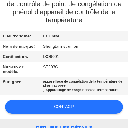
de contrôle de point de congélation de
CONTRÔLE
phénol d'appareil de contrôle de la
température
DE
QUALITÉ
Lieu d'origine:
La Chine
CONTACTEZ-
Nom de marque:
Shengtai instrument
NOUS
Certification:
ISO9001
Numéro de
ST203C
modèle:
DEMANDEZ
Surligner:
appareillage de congélation de la température de
UNE
pharmacopée
,
Appareillage de congélation de Termperature
CITATION
CONTACT!
PLAN
DU
DÉPLIER LES DÉTAILS