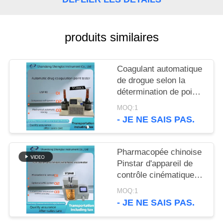
SITE
PRIVACY
produits similaires
POLICY
Coagulant automatique
de drogue selon la
détermination de point
de congélation USP40
MOQ:1
651
- JE NE SAIS PAS.
Pharmacopée chinoise
Pinstar d'appareil de
contrôle cinématique
automatique de
MOQ:1
viscosité de ST204B
- JE NE SAIS PAS.
en 2020