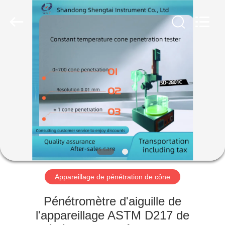
2026
Shandong
Shengtai
instrument
co.,ltd.
All
Rights
Reserved.
MAISON
PRODUITS
AU
SUJET
DE
NOUS
Appareillage de pénétration de cône
VISITE
Pénétromètre d'aiguille de
D'USINE
l'appareillage ASTM D217 de