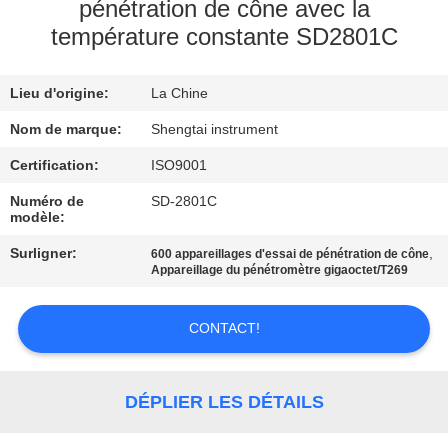
pénétration de cône avec la
température constante SD2801C
CONTRÔLE
DE
Lieu d'origine:
La Chine
QUALITÉ
Nom de marque:
Shengtai instrument
CONTACTEZ-
Certification:
ISO9001
NOUS
Numéro de
SD-2801C
modèle:
Surligner:
,
600 appareillages d'essai de pénétration de cône
DEMANDEZ
Appareillage du pénétromètre gigaoctet/T269
UNE
CITATION
CONTACT!
PLAN
DÉPLIER LES DÉTAILS
DU