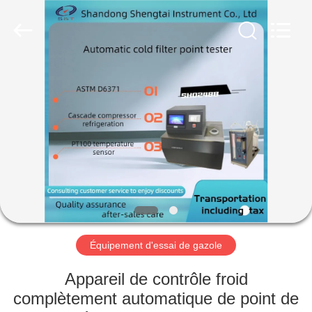
2026
Shandong
Shengtai
instrument
co.,ltd.
All
Rights
Reserved.
MAISON
PRODUITS
AU
SUJET
DE
NOUS
Équipement d'essai de gazole
VISITE
Appareil de contrôle froid
D'USINE
complètement automatique de point de