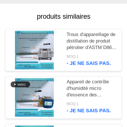
SITE
produits similaires
PRIVACY
POLICY
Trous d'appareillage de
distillation de produit
pétrolier d'ASTM D86
doubles
MOQ:1
- JE NE SAIS PAS.
Appareil de contrôle
d'humidité micro
d'essence des
véhicules à moteur
MOQ:1
d'éthanol d'ASTM
- JE NE SAIS PAS.
D1533 SH103