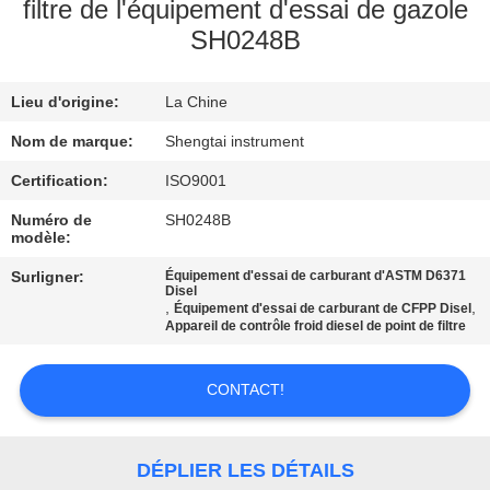
filtre de l'équipement d'essai de gazole
SH0248B
CONTRÔLE
DE
Lieu d'origine:
La Chine
QUALITÉ
Nom de marque:
Shengtai instrument
CONTACTEZ-
Certification:
ISO9001
NOUS
Numéro de
SH0248B
modèle:
Surligner:
Équipement d'essai de carburant d'ASTM D6371
DEMANDEZ
Disel
,
,
Équipement d'essai de carburant de CFPP Disel
UNE
Appareil de contrôle froid diesel de point de filtre
CITATION
CONTACT!
PLAN
DU
DÉPLIER LES DÉTAILS