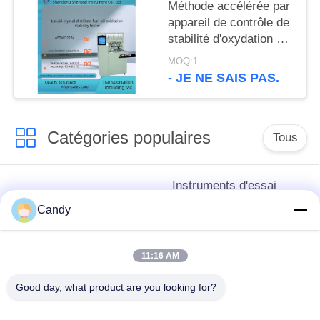
Méthode accélérée par
appareil de contrôle de
stabilité d'oxydation de
fioul de distillat d'ASTM
MOQ:1
D2274
- JE NE SAIS PAS.
Catégories populaires
Tous
Instruments d'essai
instruments de essai
d'antigel d'huile de
Candy
de pétrole
graissage et de
graisse
11:16 AM
Équipement d'essai
Équipement d'essai
Good day, what product are you looking for?
d'huile de
de gazole
transformateur