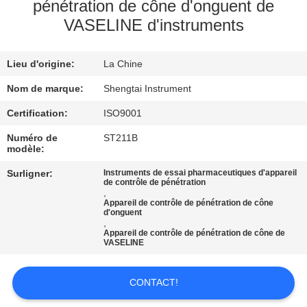
pénétration de cône d'onguent de
VASELINE d'instruments
CONTRÔLE
DE
Lieu d'origine:
La Chine
QUALITÉ
Nom de marque:
Shengtai Instrument
CONTACTEZ-
Certification:
ISO9001
NOUS
Numéro de
ST211B
modèle:
Surligner:
Instruments de essai pharmaceutiques d'appareil
DEMANDEZ
de contrôle de pénétration
,
UNE
Appareil de contrôle de pénétration de cône
d'onguent
CITATION
,
Appareil de contrôle de pénétration de cône de
VASELINE
PLAN
CONTACT!
DU