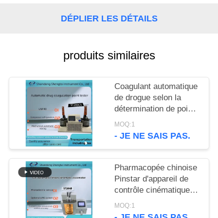
SITE
DÉPLIER LES DÉTAILS
PRIVACY
POLICY
produits similaires
Coagulant automatique
de drogue selon la
détermination de point
de congélation USP40
MOQ:1
651
- JE NE SAIS PAS.
Pharmacopée chinoise
Pinstar d'appareil de
contrôle cinématique
automatique de
MOQ:1
viscosité de ST204B
- JE NE SAIS PAS.