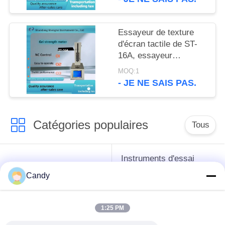
en 2020
Essayeur de texture
d'écran tactile de ST-
16A, essayeur
médicinal de
MOQ:1
concentration de
- JE NE SAIS PAS.
gélatine, une opération
de clic
Catégories populaires
Tous
Instruments d'essai
instruments de essai
d'antigel d'huile de
Candy
de pétrole
graissage et de
graisse
1:25 PM
Équipement d'essai