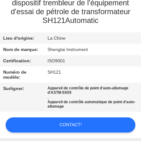
dispositif trembleur de l'équipement
d'essai de pétrole de transformateur
CONTRÔLE
SH121Automatic
DE
QUALITÉ
Lieu d'origine:
La Chine
Nom de marque:
Shengtai Instrument
CONTACTEZ-
Certification:
ISO9001
NOUS
Numéro de
SH121
modèle:
DEMANDEZ
Surligner:
Appareil de contrôle de point d'auto-allumage
UNE
d'ASTM E659
,
CITATION
Appareil de contrôle automatique de point d'auto-
allumage
PLAN
CONTACT!
DU