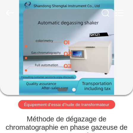
2026
Shandong
Shengtai
instrument
co.,ltd.
All
Rights
Reserved.
MAISON
PRODUITS
AU
SUJET
DE
NOUS
Équipement d'essai d'huile de transformateur
VISITE
Méthode de dégazage de
D'USINE
chromatographie en phase gazeuse de