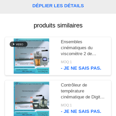
SITE
DÉPLIER LES DÉTAILS
PRIVACY
produits similaires
POLICY
Ensembles
cinématiques du
viscomètre 2 de
sommet entièrement
MOQ:1
automatique du D445
- JE NE SAIS PAS.
d'ASTM de viscomètre
capillaire
Contrôleur de
température
cinématique de Digital
de précision de
MOQ:1
viscomètre de pétrole
- JE NE SAIS PAS.
ASTM D445