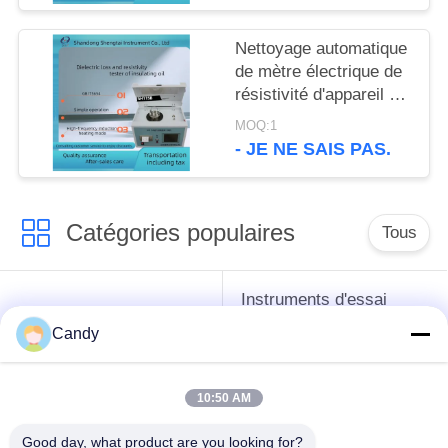
Nettoyage automatique
de mètre électrique de
résistivité d'appareil de
contrôle d'huile isolante
MOQ:1
de transformateur
- JE NE SAIS PAS.
Catégories populaires
Tous
Instruments d'essai
instruments de essai
d'antigel d'huile de
Candy
de pétrole
graissage et de
graisse
10:50 AM
Équipement d'essai
Équipement d'essai
Good day, what product are you looking for?