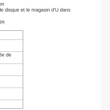
on
r le disque et le magasin d'U dans
mps
tée de