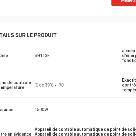
Meilleur
TAILS SUR LE PRODUIT
alimen
dèle
SH113E
d'éner
foncti
Exacti
îne de contrôle
℃ de 30℃~ -70
contrô
température
tempér
ssance
1500W
Appareil de contrôle automatique de point de sol
tre en évidence
Appareil de contrôle automatique de point de soli