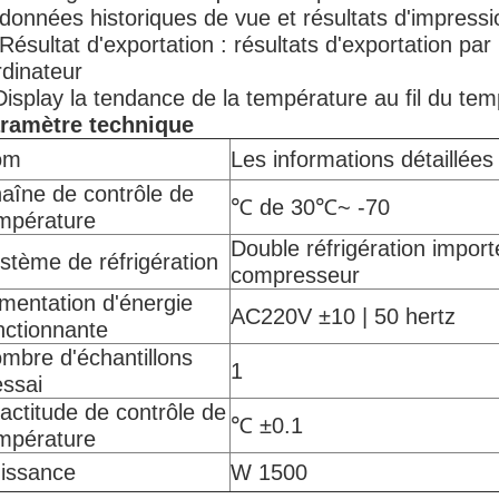
 données historiques de vue et résultats d'impressi
 Résultat d'exportation : résultats d'exportation pa
ordinateur
Display la tendance de la température au fil du te
ramètre technique
om
Les informations détaillées
aîne de contrôle de
℃ de 30℃~ -70
mpérature
Double réfrigération impor
stème de réfrigération
compresseur
imentation d'énergie
AC220V ±10 | 50 hertz
nctionnante
mbre d'échantillons
1
essai
actitude de contrôle de
℃ ±0.1
mpérature
issance
W 1500