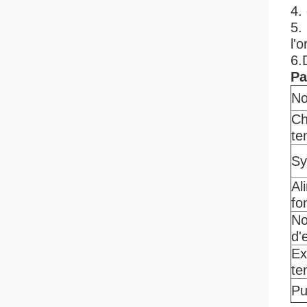
4.
5.
l'
6.
Pa
N
Ch
te
Sy
Al
fo
No
d'
Ex
te
Pu