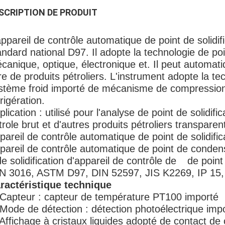
SCRIPTION DE PRODUIT
appareil de contrôle automatique de point de solid
andard national D97. Il adopte la technologie de po
canique, optique, électronique et. Il peut automati
ltre de produits pétroliers. L'instrument adopte la t
stème froid importé de mécanisme de compression 
frigération.
plication : utilisé pour l'analyse de point de solidif
trole brut et d'autres produits pétroliers transparen
pareil de contrôle automatique de point de solidif
pareil de contrôle automatique de point de conde
 solidification d'appareil de contrôle de de point
N 3016, ASTM D97, DIN 52597, JIS K2269, IP 15, 
ractéristique technique
Capteur : capteur de température PT100 importé
 Mode de détection : détection photoélectrique im
 Affichage à cristaux liquides adopté de contact de