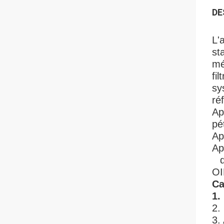
DE
L'
st
mé
fi
sy
ré
Ap
pé
Ap
Ap
de
OI
Ca
1.
2.
3.