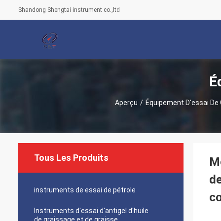
Shandong Shengtai instrument co.,ltd
É
Aperçu
/
Équipement D'essai De 
Tous Les Produits
Mé
de
instruments de essai de pétrole
co
Instruments d'essai d'antigel d'huile
de graissage et de graisse