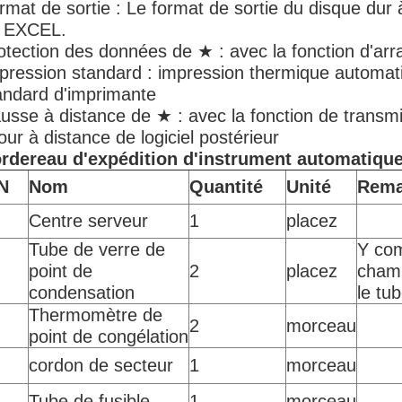
rmat de sortie : Le format de sortie du disque dur
 EXCEL.
otection des données de ★ : avec la fonction d'a
pression standard : impression thermique automa
andard d'imprimante
usse à distance de ★ : avec la fonction de transm
jour à distance de logiciel postérieur
rdereau d'expédition d'instrument automatique
N
Nom
Quantité
Unité
Rema
Centre serveur
1
placez
Tube de verre de
Y com
point de
2
placez
chamb
condensation
le tu
Thermomètre de
2
morceau
point de congélation
cordon de secteur
1
morceau
Tube de fusible
1
morceau