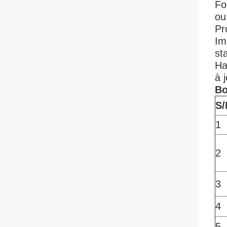
Fo
ou
Pr
Im
st
Ha
à 
Bo
S/
1
2
3
4
5