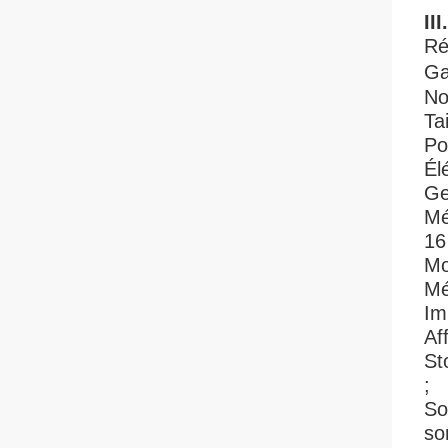
II
Ré
Ga
No
Ta
Po
Él
Ge
Mé
16
Mo
Mé
Im
Af
St
;
So
so