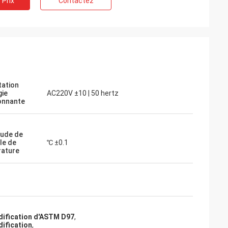
 Prix
Contactez
tation
gie
AC220V ±10 | 50 hertz
onnante
tude de
le de
℃ ±0.1
ature
idification d'ASTM D97
,
dification
,