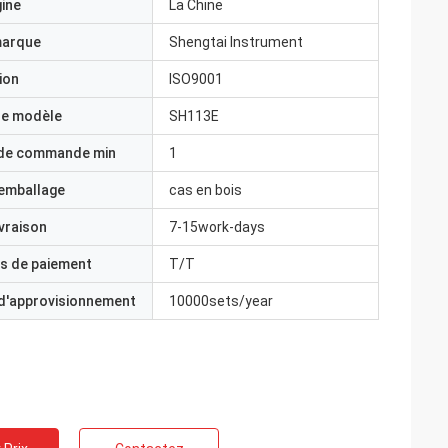
gine
La Chine
marque
Shengtai Instrument
ion
ISO9001
e modèle
SH113E
 de commande min
1
'emballage
cas en bois
ivraison
7-15work-days
s de paiement
T/T
 d'approvisionnement
10000sets/year