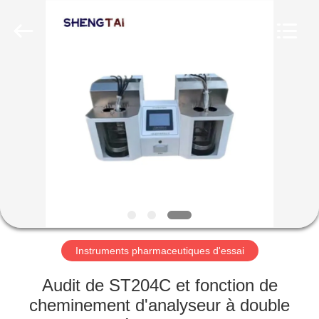
2026
Shandong
Shengtai
instrument
co.,ltd.
All
Rights
Reserved.
MAISON
PRODUITS
AU
SUJET
DE
NOUS
Instruments pharmaceutiques d'essai
VISITE
Audit de ST204C et fonction de
D'USINE
cheminement d'analyseur à double