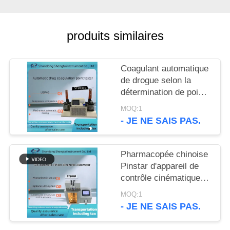
SITE
produits similaires
PRIVACY
POLICY
Coagulant automatique
de drogue selon la
détermination de point
de congélation USP40
MOQ:1
651
- JE NE SAIS PAS.
Pharmacopée chinoise
Pinstar d'appareil de
contrôle cinématique
automatique de
MOQ:1
viscosité de ST204B
- JE NE SAIS PAS.
en 2020