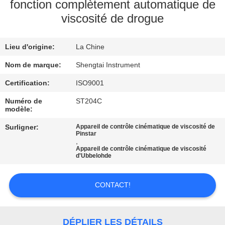
fonction complètement automatique de
viscosité de drogue
CONTRÔLE
DE
Lieu d'origine:
La Chine
QUALITÉ
Nom de marque:
Shengtai Instrument
CONTACTEZ-
Certification:
ISO9001
NOUS
Numéro de
ST204C
modèle:
Surligner:
Appareil de contrôle cinématique de viscosité de
DEMANDEZ
Pinstar
,
UNE
Appareil de contrôle cinématique de viscosité
d'Ubbelohde
CITATION
CONTACT!
PLAN
DU
DÉPLIER LES DÉTAILS