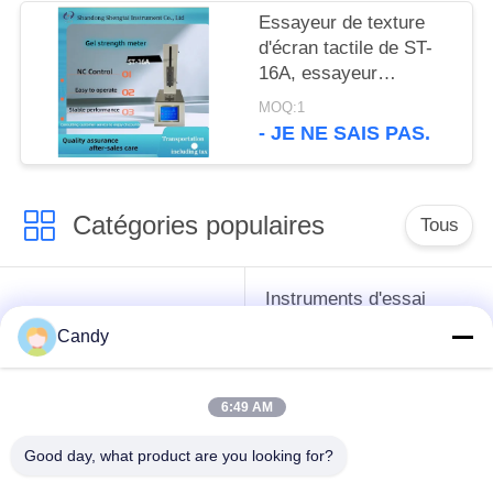
Essayeur de texture
d'écran tactile de ST-
16A, essayeur
médicinal de
MOQ:1
concentration de
- JE NE SAIS PAS.
gélatine, une opération
de clic
Catégories populaires
Tous
Instruments d'essai
instruments de essai
d'antigel d'huile de
Candy
de pétrole
graissage et de
graisse
6:49 AM
Équipement d'essai
Équipement d'essai
Good day, what product are you looking for?
d'huile de
de gazole
transformateur