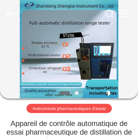
2026
Shandong
Shengtai
instrument
co.,ltd.
All
Rights
Reserved.
MAISON
PRODUITS
AU
SUJET
DE
NOUS
Instruments pharmaceutiques d'essai
VISITE
Appareil de contrôle automatique de
D'USINE
essai pharmaceutique de distillation de