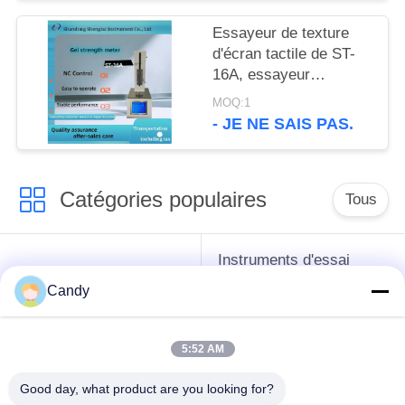
Essayeur de texture
d'écran tactile de ST-
16A, essayeur
médicinal de
MOQ:1
concentration de
- JE NE SAIS PAS.
gélatine, une opération
de clic
Catégories populaires
Tous
Instruments d'essai
instruments de essai
d'antigel d'huile de
Candy
de pétrole
graissage et de
graisse
5:52 AM
Équipement d'essai
Équipement d'essai
Good day, what product are you looking for?
d'huile de