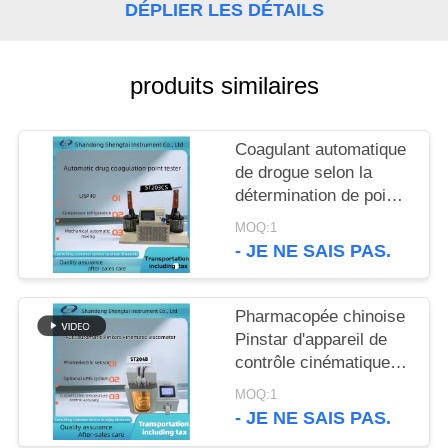
SITE
DÉPLIER LES DÉTAILS
PRIVACY
produits similaires
POLICY
Coagulant automatique
de drogue selon la
détermination de point
de congélation USP40
MOQ:1
651
- JE NE SAIS PAS.
Pharmacopée chinoise
Pinstar d'appareil de
contrôle cinématique
automatique de
MOQ:1
viscosité de ST204B
- JE NE SAIS PAS.
en 2020