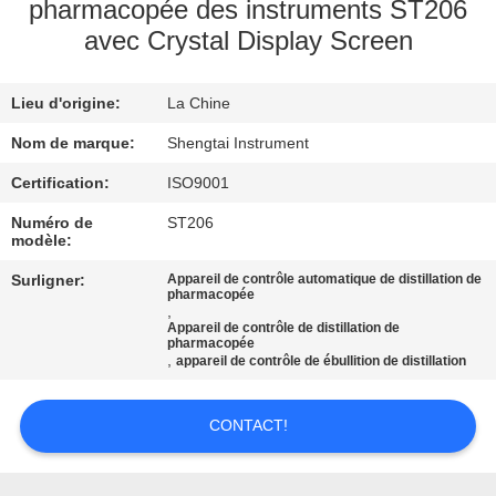
pharmacopée des instruments ST206
avec Crystal Display Screen
CONTRÔLE
DE
Lieu d'origine:
La Chine
QUALITÉ
Nom de marque:
Shengtai Instrument
CONTACTEZ-
Certification:
ISO9001
NOUS
Numéro de
ST206
modèle:
Surligner:
Appareil de contrôle automatique de distillation de
DEMANDEZ
pharmacopée
,
UNE
Appareil de contrôle de distillation de
pharmacopée
CITATION
,
appareil de contrôle de ébullition de distillation
CONTACT!
PLAN
DU