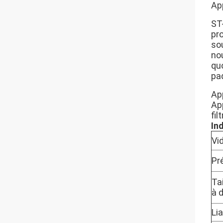
Ap
ST-
pr
so
no
quo
pa
Ap
Ap
fil
In
Vi
Pr
Tai
à 
Li