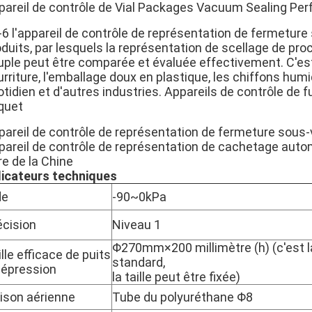
pareil de contrôle de Vial Packages Vacuum Sealing Pe
6 l'appareil de contrôle de représentation de fermeture 
oduits, par lesquels la représentation de scellage de p
uple peut être comparée et évaluée effectivement. C'est
urriture, l'emballage doux en plastique, les chiffons hu
tidien et d'autres industries. Appareils de contrôle de fu
quet
pareil de contrôle de représentation de fermeture sous-
pareil de contrôle de représentation de cachetage automa
tre de la Chine
dicateurs techniques
de
-90~0kPa
écision
Niveau 1
Φ270mm×200 millimètre (h) (c'est la
lle efficace de puits
standard,
dépression
la taille peut être fixée)
aison aérienne
Tube du polyuréthane Φ8