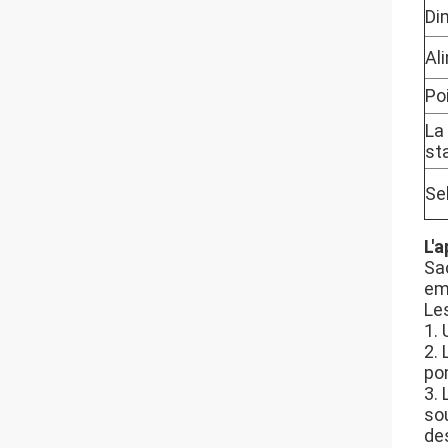
Di
Al
Po
La
st
Se
L'a
Sa
em
Le
1. 
2.
po
3. 
so
de