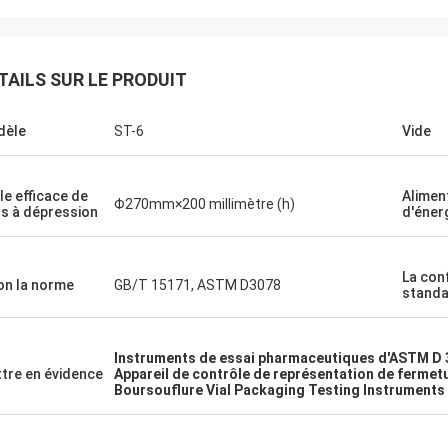
TAILS SUR LE PRODUIT
dèle
ST-6
Vide
lle efficace de
Alimen
Φ270mm×200 millimètre (h)
ts à dépression
d'éner
La con
on la norme
GB/T 15171, ASTM D3078
stand
Instruments de essai pharmaceutiques d'ASTM D 
tre en évidence
Appareil de contrôle de représentation de fermet
Boursouflure Vial Packaging Testing Instruments