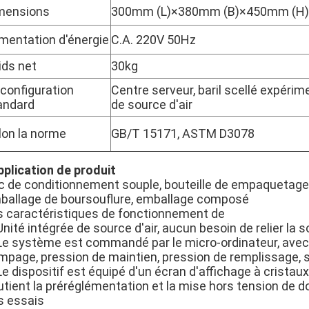
mensions
300mm (L)×380mm (B)×450mm (H)
imentation d'énergie
C.A. 220V 50Hz
ids net
30kg
 configuration
Centre serveur, baril scellé expérime
andard
de source d'air
lon la norme
GB/T 15171, ASTM D3078
pplication de produit
c de conditionnement souple, bouteille de empaquetage ri
ballage de boursouflure, emballage composé
s caractéristiques de fonctionnement de
Unité intégrée de source d'air, aucun besoin de relier la s
 Le système est commandé par le micro-ordinateur, avec 
mpage, pression de maintien, pression de remplissage, s
Le dispositif est équipé d'un écran d'affichage à cristau
utient la préréglémentation et la mise hors tension de 
s essais