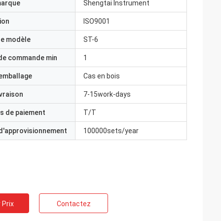
marque
Shengtai Instrument
ion
ISO9001
e modèle
ST-6
 de commande min
1
'emballage
Cas en bois
ivraison
7-15work-days
s de paiement
T/T
 d'approvisionnement
100000sets/year
 Prix
Contactez