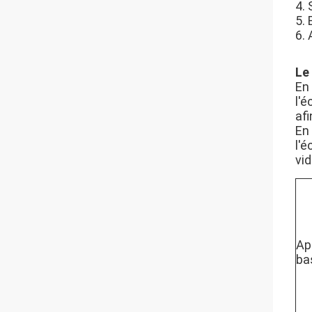
4.
5. 
6. 
Le 
En 
l'é
afi
En 
l'é
vid
Ap
ba