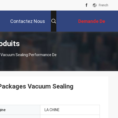
French
Contactez Nous
Demande De
oduits
Soumission
s Vacuum Sealing Performance De
 Packages Vacuum Sealing
gine
LA CHINE