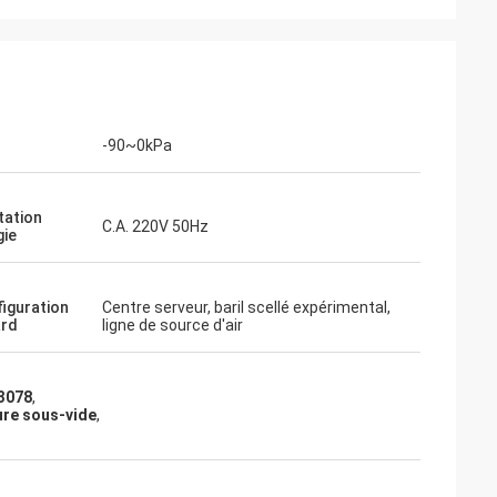
-90~0kPa
tation
C.A. 220V 50Hz
gie
figuration
Centre serveur, baril scellé expérimental,
ard
ligne de source d'air
3078
,
ure sous-vide
,