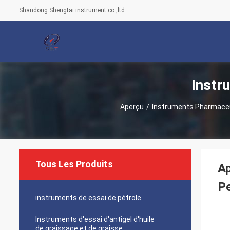
Shandong Shengtai instrument co.,ltd
Instr
Aperçu
/
Instruments Pharmaceu
Tous Les Produits
Ap
Pe
instruments de essai de pétrole
Instruments d'essai d'antigel d'huile
de graissage et de graisse