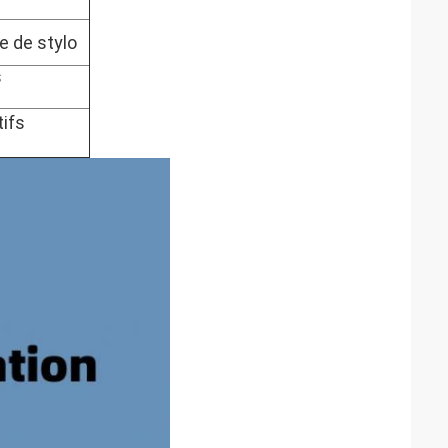
e de stylo
s
tifs