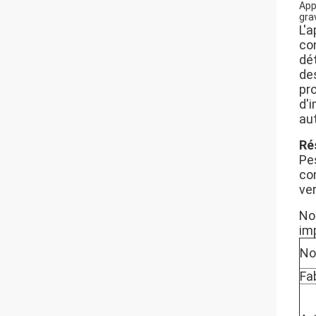
App
gra
L'
con
dé
de
pr
d'
au
Ré
Pes
con
ve
No
im
No
Fa