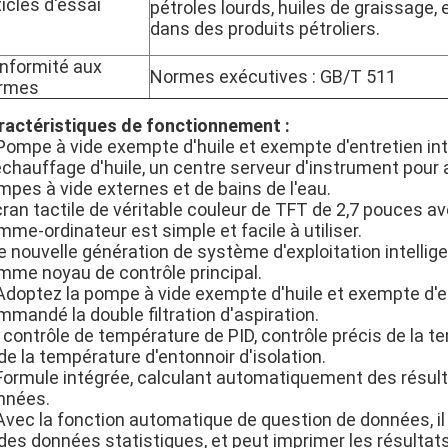
ticles d'essai
pétroles lourds, huiles de graissage, e
dans des produits pétroliers.
nformité aux
Normes exécutives : GB/T 511
rmes
ractéristiques de fonctionnement :
Pompe à vide exempte d'huile et exempte d'entretien in
échauffage d'huile, un centre serveur d'instrument pour 
mpes à vide externes et de bains de l'eau.
cran tactile de véritable couleur de TFT de 2,7 pouces av
me-ordinateur est simple et facile à utiliser.
 nouvelle génération de système d'exploitation intellige
mme noyau de contrôle principal.
 Adoptez la pompe à vide exempte d'huile et exempte d'e
mandé la double filtration d'aspiration.
4 contrôle de température de PID, contrôle précis de la 
de la température d'entonnoir d'isolation.
 Formule intégrée, calculant automatiquement des résult
nnées.
 Avec la fonction automatique de question de données, i
 des données statistiques, et peut imprimer les résulta