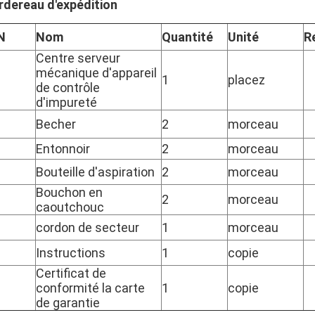
rdereau d'expédition
N
Nom
Quantité
Unité
R
Centre serveur
mécanique d'appareil
1
placez
de contrôle
d'impureté
Becher
2
morceau
Entonnoir
2
morceau
Bouteille d'aspiration
2
morceau
Bouchon en
2
morceau
caoutchouc
cordon de secteur
1
morceau
Instructions
1
copie
Certificat de
conformité la carte
1
copie
de garantie