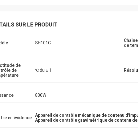
TAILS SUR LE PRODUIT
Chaîne
dèle
SH101C
de tem
ctitude de
trôle de
℃ du ± 1
Résolu
pérature
ssance
800W
Appareil de contrôle mécanique de contenu d'imp
tre en évidence
Appareil de contrôle gravimétrique de contenu d