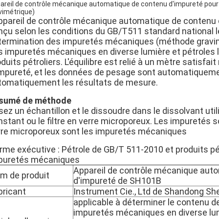
areil de contrôle mécanique automatique de contenu d'impureté pour d
vimétrique)
appareil de contrôle mécanique automatique de contenu d
çu selon les conditions du GB/T511 standard national les 
termination des impuretés mécaniques (méthode gravimét
s impuretés mécaniques en diverse lumière et pétroles lo
oduits pétroliers. L'équilibre est relié à un mètre sati
impureté, et les données de pesage sont automatiquemen
tomatiquement les résultats de mesure.
sumé de méthode
ez un échantillon et le dissoudre dans le dissolvant utilisé
stant ou le filtre en verre microporeux. Les impuretés sont
rre microporeux sont les impuretés mécaniques
rme exécutive : Pétrole de GB/T 511-2010 et produits pét
puretés mécaniques
Appareil de contrôle mécanique aut
m de produit
d'impureté de SH101B
bricant
Instrument Cie., Ltd de Shandong Sh
applicable à déterminer le contenu d
impuretés mécaniques en diverse lu