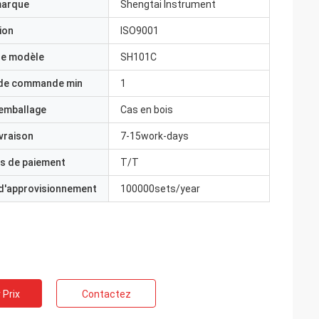
marque
Shengtai Instrument
ion
ISO9001
e modèle
SH101C
 de commande min
1
'emballage
Cas en bois
ivraison
7-15work-days
s de paiement
T/T
 d'approvisionnement
100000sets/year
 Prix
Contactez