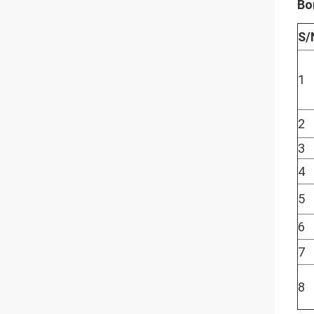
Bo
S/
1
2
3
4
5
6
7
8