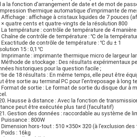
Il a la fonction d'arrangement de date et de mot de pass
 Impression thermique automatique d'imprimante de me
 Affichage : affichage à cristaux liquides de 7 pouces (af
 × quatre cents et quatre-vingts de la résolution 800
. La température : contrôle de température de 4 manière
. Chaîne de contrôle de température : ℃ de la températ
. Exactitude de contrôle de température : ℃ du ± 1
olution 15 : 0,1 ℃
. Imprimante : imprimante thermique micro de largeur l
. Méthode de stockage : Des résultats expérimentaux p
nées historiques pour la question facile ;
tie de 18 résultats : En même temps, elle peut être équi
ut être sortie au terminal PC pour l'entreposage à long 
. Format de sortie : Le format de sortie du disque dur à
el.
0. Hausse à distance : Avec la fonction de transmission 
tance peut être exécutée plus tard (facultatif)
21. Gestion des données : raccordable au système de limi
. Puissance : 800W
 Dimension hors-tout : 510 ×350× 320 (à l'exclusion des 
 Poids : 16kg