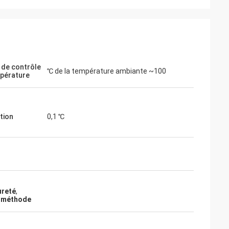
 de contrôle
℃ de la température ambiante ~100
pérature
tion
0,1 ℃
ureté
,
e méthode