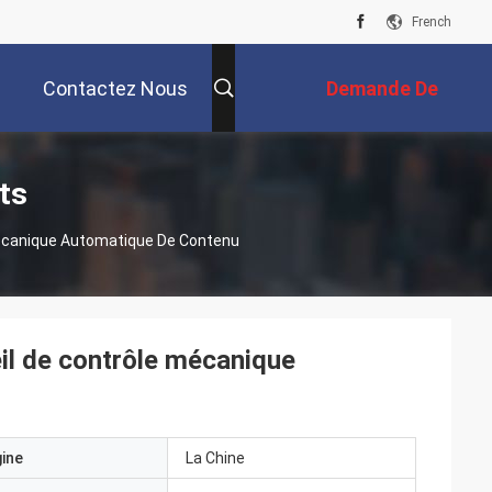
French
Contactez Nous
Demande De
Soumission
ts
Mécanique Automatique De Contenu
il de contrôle mécanique
gine
La Chine