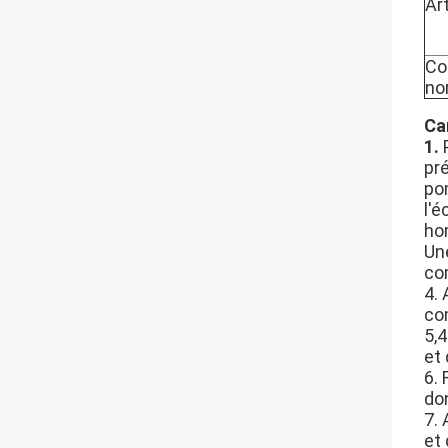
Ar
Co
no
Ca
1.
pr
po
l'é
hom
Une
co
4.
com
5,
et 
6.
do
7.
et