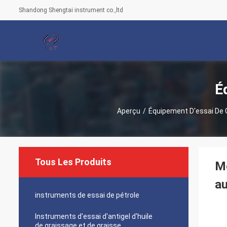
Shandong Shengtai instrument co.,ltd
É
Aperçu
/
Équipement D'essai De 
Tous Les Produits
Mé
a
instruments de essai de pétrole
Instruments d'essai d'antigel d'huile
de graissage et de graisse