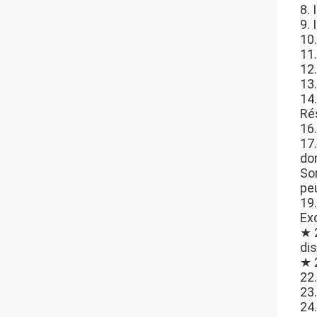
8. 
9.
10.
11.
12
13
14
Rés
16
17
don
Sor
pe
19
Exc
★ 2
dis
★ 
22
23.
24.