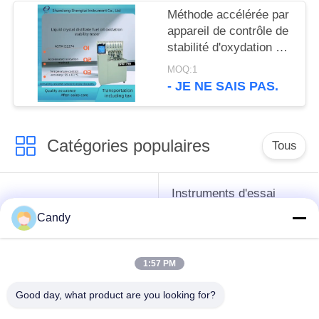
Méthode accélérée par
appareil de contrôle de
stabilité d'oxydation de
fioul de distillat d'ASTM
MOQ:1
D2274
- JE NE SAIS PAS.
Catégories populaires
Tous
Instruments d'essai
instruments de essai
d'antigel d'huile de
Candy
de pétrole
graissage et de
graisse
1:57 PM
Équipement d'essai
Équipement d'essai
Good day, what product are you looking for?
d'huile de
de gazole
transformateur