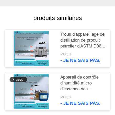
SITE
produits similaires
PRIVACY
POLICY
Trous d'appareillage de
distillation de produit
pétrolier d'ASTM D86
doubles
MOQ:1
- JE NE SAIS PAS.
Appareil de contrôle
d'humidité micro
d'essence des
véhicules à moteur
MOQ:1
d'éthanol d'ASTM
- JE NE SAIS PAS.
D1533 SH103