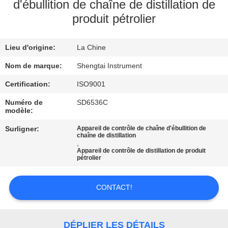
d'ébullition de chaîne de distillation de
produit pétrolier
CONTRÔLE
DE
Lieu d'origine:
La Chine
QUALITÉ
Nom de marque:
Shengtai Instrument
CONTACTEZ-
Certification:
ISO9001
NOUS
Numéro de
SD6536C
modèle:
Surligner:
Appareil de contrôle de chaîne d'ébullition de
DEMANDEZ
chaîne de distillation
,
UNE
Appareil de contrôle de distillation de produit
pétrolier
CITATION
CONTACT!
PLAN
DU
DÉPLIER LES DÉTAILS