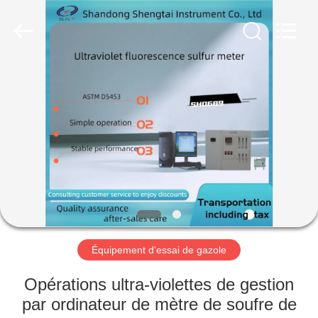
2026
Shandong
Shengtai
instrument
co.,ltd.
All
Rights
Reserved.
MAISON
PRODUITS
AU
SUJET
DE
NOUS
Équipement d'essai de gazole
VISITE
Opérations ultra-violettes de gestion
D'USINE
par ordinateur de mètre de soufre de