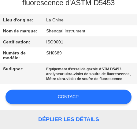
fluorescence d'ASTM D5453
CONTRÔLE
Lieu d'origine:
La Chine
DE
QUALITÉ
Nom de marque:
Shengtai Instrument
Certification:
ISO9001
CONTACTEZ-
Numéro de
SH0689
modèle:
NOUS
Surligner:
,
Équipement d'essai de gazole ASTM D5453
,
analyseur ultra-violet de soufre de fluorescence
DEMANDEZ
Mètre ultra-violet de soufre de fluorescence
UNE
CONTACT!
CITATION
PLAN
DÉPLIER LES DÉTAILS
DU