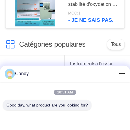
stabilité d'oxydation de
fioul de distillat d'ASTM
MOQ:1
D2274
- JE NE SAIS PAS.
Catégories populaires
Tous
Instruments d'essai
instruments de essai
d'antigel d'huile de
Candy
de pétrole
graissage et de
graisse
10:51 AM
Équipement d'essai
Équipement d'essai
Good day, what product are you looking for?
d'huile de
de gazole
transformateur