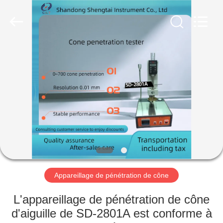
2026
Shandong
Shengtai
instrument
co.,ltd.
All
Rights
Reserved.
MAISON
PRODUITS
AU
SUJET
DE
NOUS
Appareillage de pénétration de cône
VISITE
L'appareillage de pénétration de cône
D'USINE
d'aiguille de SD-2801A est conforme à