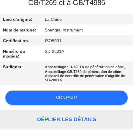
GB/T269 et à GB/T4985
CONTRÔLE
Lieu d'origine:
La Chine
DE
QUALITÉ
Nom de marque:
Shengtai Instrument
Certification:
ISO9001
CONTACTEZ-
Numéro de
SD-2801A
modèle:
NOUS
Surligner:
,
Appareillage SD-2801A de pénétration de cône
,
Appareillage GB/T269 de pénétration de cône
Appareil de contrôle de pénétration d'aiguille de
DEMANDEZ
SD-2801A
UNE
CITATION
CONTACT!
PLAN
DÉPLIER LES DÉTAILS
DU