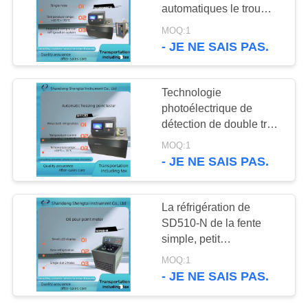
SITE
automatiques le trou
simple de filtre de point
MOQ:1
de congélation
- JE NE SAIS PAS.
58
PRIVACY
d'appareil de contrôle
Instrument d'essai
POLICY
froid de point
Technologie
d'alimentation
photoélectrique de
détection de double trou
pour l'appareil de
MOQ:1
contrôle complètement
- JE NE SAIS PAS.
automatique de point de
congélation
246
La réfrigération de
Instruments
SD510-N de la fente
simple, petit
pharmaceutiques
compresseur d'affichage
MOQ:1
d'affichage à cristaux
d'essai
- JE NE SAIS PAS.
liquides de 2 trous pour
le pétrole l'analyseur de