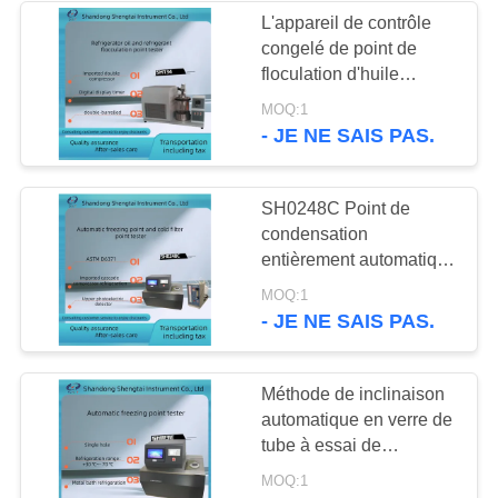
point de congélation
L'appareil de contrôle
congelé de point de
220
floculation d'huile
Équipement d'essai
convient aux huiles de
MOQ:1
frigorification d'huile
- JE NE SAIS PAS.
d'huile de table
minérale et de pétrole
synthétique.
SH0248C Point de
condensation
entièrement automatique
Testeur de point de filtre
100
MOQ:1
à froid Réfrigération de
- JE NE SAIS PAS.
Instruments
compresseur en
cascade importée
d'analyse chimique
Méthode de inclinaison
automatique en verre de
tube à essai de
congélation de SH113E
MOQ:1
de point de trou simple