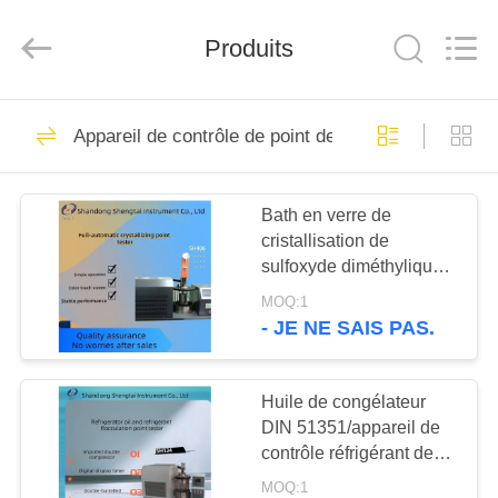
2026
Shandong
Shengtai
Produits
instrument
co.,ltd.
All
Rights
Reserved.
MAISON
637
Appareil de contrôle de point de congélation
instruments de
PRODUITS
essai de pétrole
Bath en verre de
cristallisation de
AU
sulfoxyde diméthylique
SUJET
de point vide
MOQ:1
automatique d'appareil
DE
- JE NE SAIS PAS.
de contrôle de double
188
NOUS
Instruments d'essai
Huile de congélateur
DIN 51351/appareil de
VISITE
d'antigel d'huile de
contrôle réfrigérant de
D'USINE
point de coagulation par
graissage et de
MOQ:1