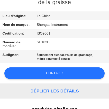
de la graisse
CONTRÔLE
Lieu d'origine:
La Chine
DE
QUALITÉ
Nom de marque:
Shengtai Instrument
Certification:
ISO9001
CONTACTEZ-
Numéro de
SH103B
modèle:
NOUS
Surligner:
,
équipement d'essai d'huile de graissage
mètre d'humidité d'huile
DEMANDEZ
UNE
CONTACT!
CITATION
DÉPLIER LES DÉTAILS
PLAN
DU