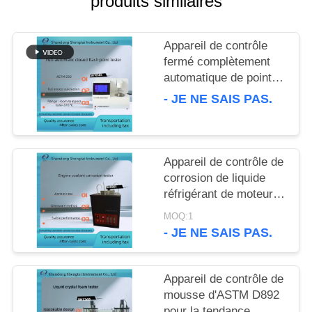
produits similaires
SITE
Appareil de contrôle
PRIVACY
fermé complètement
POLICY
automatique de point
d'inflammabilité
- JE NE SAIS PAS.
d'ASTM D93 pour les
produits pétroliers
SH105BS
Appareil de contrôle de
corrosion de liquide
réfrigérant de moteur
d'ASTM D1384 équipé
MOQ:1
du compresseur d'air
- JE NE SAIS PAS.
silencieux
Appareil de contrôle de
mousse d'ASTM D892
pour la tendance