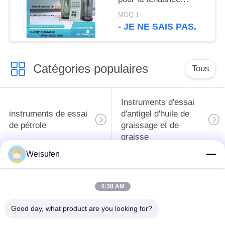
écumante de
MOQ:1
mesure/huile de
- JE NE SAIS PAS.
graissage de Stabilityof
Catégories populaires
Tous
Instruments d'essai
instruments de essai
d'antigel d'huile de
de pétrole
graissage et de
graisse
Weisufen
Équipement d'essai
Équipement d'essai
d'huile de
de gazole
4:38 AM
transformateur
Good day, what product are you looking for?
Instruments