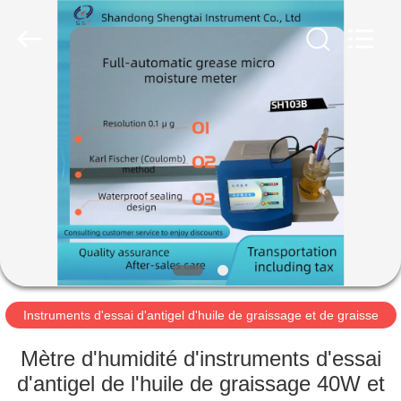
2026
Shandong
Shengtai
instrument
co.,ltd.
All
Rights
Reserved.
MAISON
PRODUITS
AU
SUJET
DE
NOUS
Instruments d'essai d'antigel d'huile de graissage et de graisse
VISITE
Mètre d'humidité d'instruments d'essai
D'USINE
d'antigel de l'huile de graissage 40W et