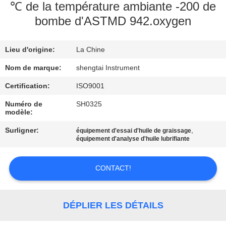
℃ de la température ambiante -200 de
CONTRÔLE
bombe d'ASTMD 942.oxygen
DE
Lieu d'origine:
La Chine
QUALITÉ
Nom de marque:
shengtai Instrument
CONTACTEZ-
Certification:
ISO9001
NOUS
Numéro de
SH0325
modèle:
DEMANDEZ
Surligner:
,
équipement d'essai d'huile de graissage
équipement d'analyse d'huile lubrifiante
UNE
CITATION
CONTACT!
PLAN
DÉPLIER LES DÉTAILS
DU