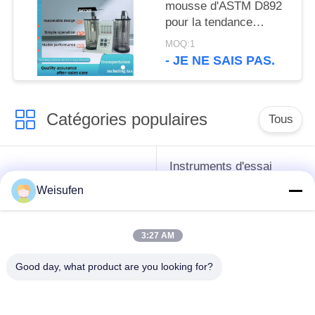
mousse d'ASTM D892
pour la tendance
écumante de
MOQ:1
mesure/huile de
- JE NE SAIS PAS.
graissage de Stabilityof
Catégories populaires
Tous
Instruments d'essai
instruments de essai
d'antigel d'huile de
Weisufen
de pétrole
graissage et de
graisse
3:27 AM
Équipement d'essai
Équipement d'essai
Good day, what product are you looking for?
d'huile de
de gazole
transformateur