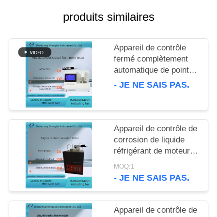
SITE
produits similaires
PRIVACY
Appareil de contrôle
POLICY
fermé complètement
automatique de point
d'inflammabilité
- JE NE SAIS PAS.
d'ASTM D93 pour les
produits pétroliers
SH105BS
Appareil de contrôle de
corrosion de liquide
réfrigérant de moteur
d'ASTM D1384 équipé
MOQ:1
du compresseur d'air
- JE NE SAIS PAS.
silencieux
Appareil de contrôle de