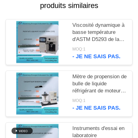
SITE
produits similaires
PRIVACY
Viscosité dynamique à
POLICY
basse température
d'ASTM D5293 de la
mesure de viscosité
MOQ:1
apparente d'huile à
- JE NE SAIS PAS.
moteur automatique
Mètre de propension de
bulle de liquide
réfrigérant de moteur
de l'appareil de
MOQ:1
contrôle ASTM D1881
- JE NE SAIS PAS.
de propension de
mousse de liquide
réfrigérant
Instruments d'essai en
laboratoire