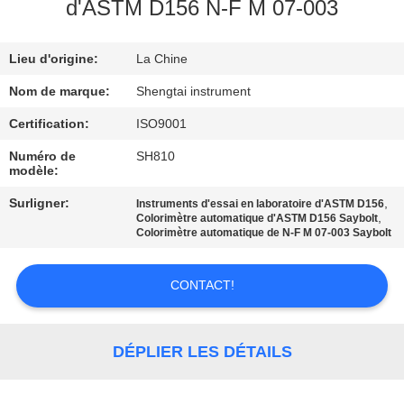
d'ASTM D156 N-F M 07-003
CONTRÔLE
Lieu d'origine:
La Chine
DE
QUALITÉ
Nom de marque:
Shengtai instrument
Certification:
ISO9001
CONTACTEZ-
Numéro de
SH810
modèle:
NOUS
Surligner:
,
Instruments d'essai en laboratoire d'ASTM D156
,
Colorimètre automatique d'ASTM D156 Saybolt
DEMANDEZ
Colorimètre automatique de N-F M 07-003 Saybolt
UNE
CONTACT!
CITATION
PLAN
DÉPLIER LES DÉTAILS
DU