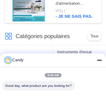
d'alimentation
d'appareil de contrôle
MOQ:1
d'index de longévité de
- JE NE SAIS PAS.
granule Appareil de
contrôle de PDI Double
opération de boîte
Catégories populaires
Tous
Instruments d'essai
instruments de essai
d'antigel d'huile de
Candy
de pétrole
graissage et de
graisse
9:46 AM
Équipement d'essai
Équipement d'essai
Good day, what product are you looking for?
d'huile de
de gazole
transformateur