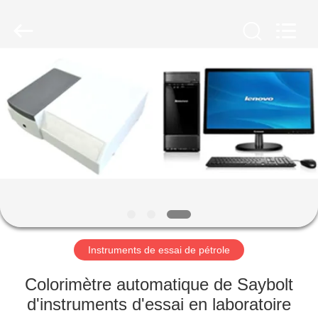
2026
Shandong
Shengtai
instrument
co.,ltd.
All
Rights
Reserved.
MAISON
PRODUITS
AU
SUJET
DE
NOUS
Instruments de essai de pétrole
VISITE
Colorimètre automatique de Saybolt
D'USINE
d'instruments d'essai en laboratoire