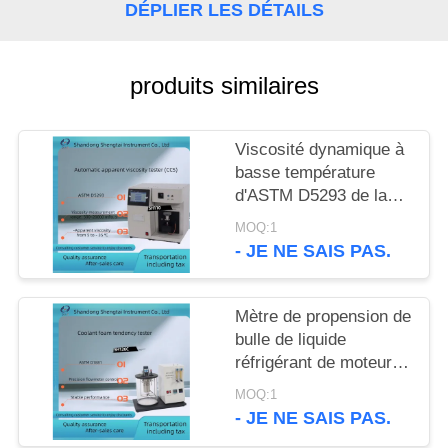
SITE
DÉPLIER LES DÉTAILS
PRIVACY
produits similaires
POLICY
Viscosité dynamique à
basse température
d'ASTM D5293 de la
mesure de viscosité
MOQ:1
apparente d'huile à
- JE NE SAIS PAS.
moteur automatique
Mètre de propension de
bulle de liquide
réfrigérant de moteur
de l'appareil de
MOQ:1
contrôle ASTM D1881
- JE NE SAIS PAS.
de propension de