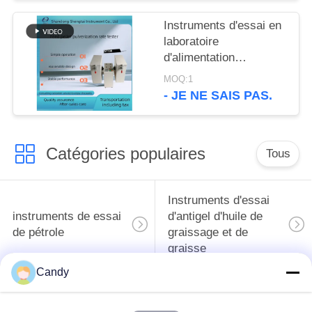
mousse de liquide
réfrigérant
Instruments d'essai en
laboratoire
d'alimentation
d'appareil de contrôle
MOQ:1
d'index de longévité de
- JE NE SAIS PAS.
granule Appareil de
contrôle de PDI Double
opération de boîte
Catégories populaires
Tous
Instruments d'essai
instruments de essai
d'antigel d'huile de
de pétrole
graissage et de
graisse
Candy
Équipement d'essai
Équipement d'essai
d'huile de