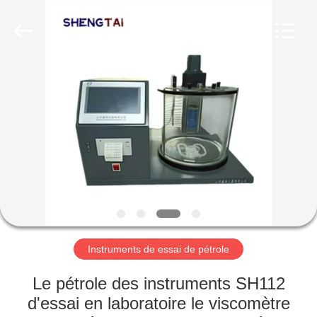
2026
Shandong
Shengtai
instrument
co.,ltd.
All
Rights
Reserved.
MAISON
PRODUITS
AU
SUJET
DE
NOUS
Instruments de essai de pétrole
VISITE
Le pétrole des instruments SH112
D'USINE
d'essai en laboratoire le viscomètre