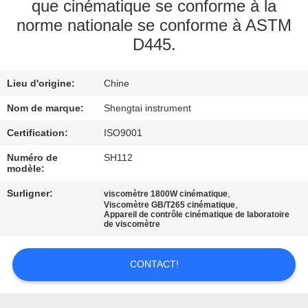
que cinématique se conforme à la
norme nationale se conforme à ASTM
CONTRÔLE
D445.
DE
QUALITÉ
Lieu d'origine:
Chine
Nom de marque:
Shengtai instrument
CONTACTEZ-
Certification:
ISO9001
NOUS
Numéro de
SH112
modèle:
DEMANDEZ
Surligner:
,
viscomètre 1800W cinématique
UNE
,
Viscomètre GB/T265 cinématique
Appareil de contrôle cinématique de laboratoire
CITATION
de viscomètre
CONTACT!
PLAN
DU