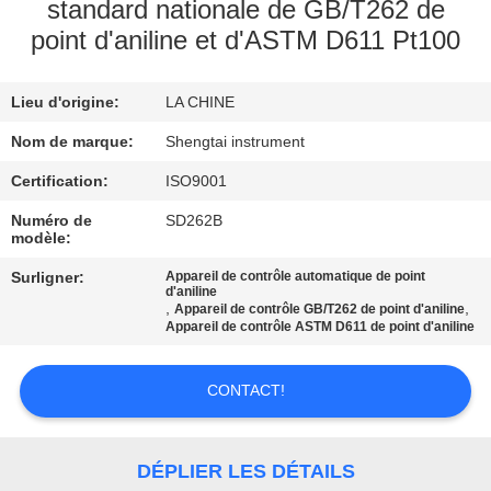
standard nationale de GB/T262 de
point d'aniline et d'ASTM D611 Pt100
CONTRÔLE
DE
Lieu d'origine:
LA CHINE
QUALITÉ
Nom de marque:
Shengtai instrument
CONTACTEZ-
Certification:
ISO9001
NOUS
Numéro de
SD262B
modèle:
Surligner:
Appareil de contrôle automatique de point
DEMANDEZ
d'aniline
,
,
Appareil de contrôle GB/T262 de point d'aniline
UNE
Appareil de contrôle ASTM D611 de point d'aniline
CITATION
CONTACT!
PLAN
DU
DÉPLIER LES DÉTAILS