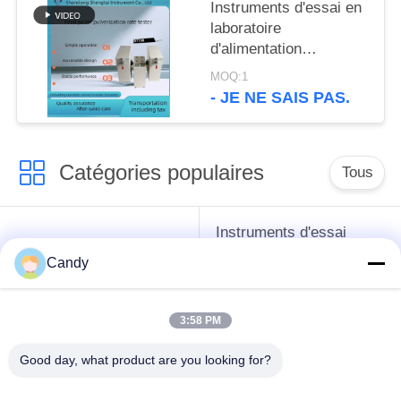
réfrigérant
Instruments d'essai en
laboratoire
d'alimentation
d'appareil de contrôle
MOQ:1
d'index de longévité de
- JE NE SAIS PAS.
granule Appareil de
contrôle de PDI Double
opération de boîte
Catégories populaires
Tous
Instruments d'essai
instruments de essai
d'antigel d'huile de
Candy
de pétrole
graissage et de
graisse
3:58 PM
Équipement d'essai
Équipement d'essai
Good day, what product are you looking for?
d'huile de
de gazole
transformateur