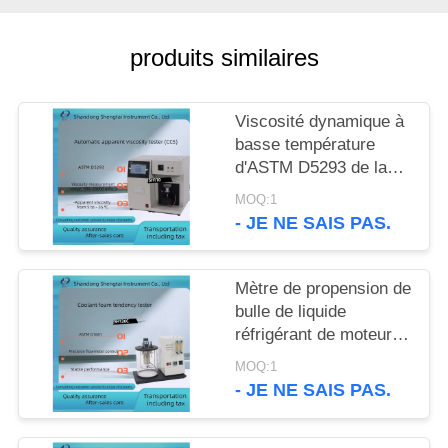
SITE
produits similaires
PRIVACY
POLICY
Viscosité dynamique à
basse température
d'ASTM D5293 de la
mesure de viscosité
MOQ:1
apparente d'huile à
- JE NE SAIS PAS.
moteur automatique
Mètre de propension de
bulle de liquide
réfrigérant de moteur
de l'appareil de
MOQ:1
contrôle ASTM D1881
- JE NE SAIS PAS.
de propension de
mousse de liquide