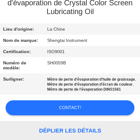
d'évaporation de Crystal Color Screen
Lubricating Oil
CONTRÔLE
DE
Lieu d'origine:
La Chine
QUALITÉ
Nom de marque:
Shengtai Instrument
CONTACTEZ-
Certification:
ISO9001
NOUS
Numéro de
SH0059B
modèle:
Surligner:
,
Mètre de perte d'évaporation d'huile de graissage
DEMANDEZ
,
Mètre de perte d'évaporation d'écran de couleur
Mètre de perte de l'évaporation DIN51581
UNE
CITATION
CONTACT!
PLAN
DÉPLIER LES DÉTAILS
DU