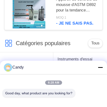
mousse d'ASTM D892
pour la tendance
écumante de
MOQ:1
mesure/huile de
- JE NE SAIS PAS.
graissage de Stabilityof
Catégories populaires
Tous
Instruments d'essai
instruments de essai
d'antigel d'huile de
Candy
de pétrole
graissage et de
graisse
6:28 AM
Équipement d'essai
Équipement d'essai
Good day, what product are you looking for?
d'huile de
de gazole
transformateur