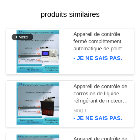
SITE
produits similaires
PRIVACY
POLICY
Appareil de contrôle
fermé complètement
automatique de point
d'inflammabilité
- JE NE SAIS PAS.
d'ASTM D93 pour les
produits pétroliers
SH105BS
Appareil de contrôle de
corrosion de liquide
réfrigérant de moteur
d'ASTM D1384 équipé
MOQ:1
du compresseur d'air
- JE NE SAIS PAS.
silencieux
Appareil de contrôle de