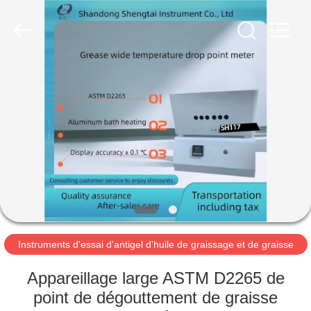
2026
Shandong
Shengtai
instrument
co.,ltd.
All
Rights
Reserved.
MAISON
PRODUITS
AU
SUJET
DE
NOUS
Instruments d'essai d'antigel d'huile de graissage et de graisse
VISITE
Appareillage large ASTM D2265 de
D'USINE
point de dégouttement de graisse