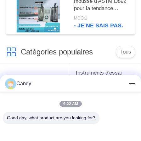
mousse d'ASTM D892
pour la tendance
écumante de
MOQ:1
mesure/huile de
- JE NE SAIS PAS.
graissage de Stabilityof
Catégories populaires
Tous
Instruments d'essai
instruments de essai
d'antigel d'huile de
Candy
de pétrole
graissage et de
graisse
9:22 AM
Équipement d'essai
Équipement d'essai
Good day, what product are you looking for?
d'huile de
de gazole
transformateur