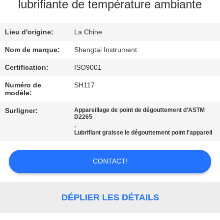
lubrifiante de température ambiante
CONTRÔLE
Lieu d'origine:
La Chine
DE
QUALITÉ
Nom de marque:
Shengtai Instrument
Certification:
ISO9001
CONTACTEZ-
Numéro de
SH117
modèle:
NOUS
Surligner:
Appareillage de point de dégouttement d'ASTM
D2265
,
DEMANDEZ
Lubrifiant graisse le dégouttement point l'appareil
UNE
CITATION
CONTACT!
PLAN
DÉPLIER LES DÉTAILS
DU