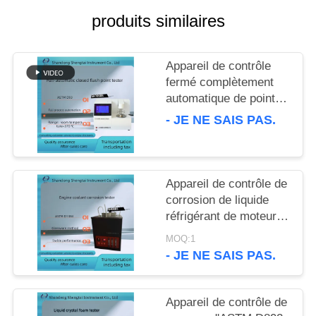
SITE
produits similaires
PRIVACY
Appareil de contrôle
POLICY
fermé complètement
automatique de point
d'inflammabilité
- JE NE SAIS PAS.
d'ASTM D93 pour les
produits pétroliers
SH105BS
Appareil de contrôle de
corrosion de liquide
réfrigérant de moteur
d'ASTM D1384 équipé
MOQ:1
du compresseur d'air
- JE NE SAIS PAS.
silencieux
Appareil de contrôle de