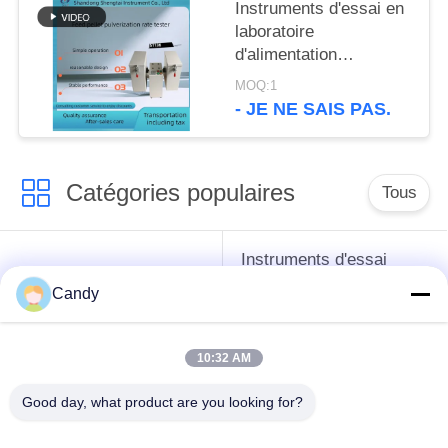
réfrigérant
Instruments d'essai en
laboratoire
d'alimentation
d'appareil de contrôle
MOQ:1
d'index de longévité de
- JE NE SAIS PAS.
granule Appareil de
contrôle de PDI Double
opération de boîte
Catégories populaires
Tous
Instruments d'essai
instruments de essai
d'antigel d'huile de
Candy
de pétrole
graissage et de
graisse
10:32 AM
Équipement d'essai
Équipement d'essai
Good day, what product are you looking for?
d'huile de
de gazole
transformateur