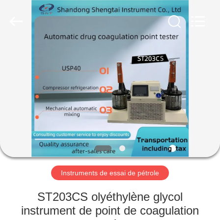
2026
Shandong
Shengtai
instrument
co.,ltd.
All
Rights
Reserved.
MAISON
PRODUITS
AU
SUJET
DE
NOUS
Instruments de essai de pétrole
VISITE
ST203CS olyéthylène glycol
D'USINE
instrument de point de coagulation