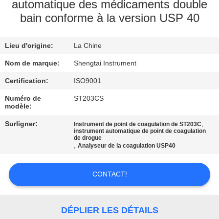
automatique des médicaments double
bain conforme à la version USP 40
CONTRÔLE
DE
Lieu d'origine:
La Chine
QUALITÉ
Nom de marque:
Shengtai Instrument
CONTACTEZ-
Certification:
ISO9001
NOUS
Numéro de
ST203CS
modèle:
Surligner:
,
Instrument de point de coagulation de ST203C
DEMANDEZ
instrument automatique de point de coagulation
de drogue
UNE
,
Analyseur de la coagulation USP40
CITATION
CONTACT!
PLAN
DU
DÉPLIER LES DÉTAILS