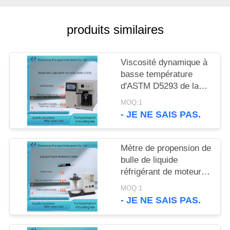
SITE
produits similaires
PRIVACY
POLICY
Viscosité dynamique à
basse température
d'ASTM D5293 de la
mesure de viscosité
MOQ:1
apparente d'huile à
- JE NE SAIS PAS.
moteur automatique
Mètre de propension de
bulle de liquide
réfrigérant de moteur
de l'appareil de
MOQ:1
contrôle ASTM D1881
- JE NE SAIS PAS.
de propension de
mousse de liquide