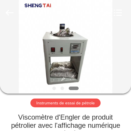
2026
Shandong
Shengtai
instrument
co.,ltd.
All
Rights
Reserved.
MAISON
PRODUITS
AU
SUJET
DE
NOUS
Instruments de essai de pétrole
VISITE
Viscomètre d'Engler de produit
D'USINE
pétrolier avec l'affichage numérique