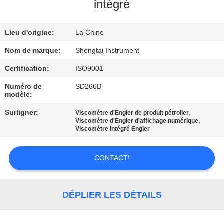
intégré
CONTRÔLE
Lieu d'origine:
La Chine
DE
QUALITÉ
Nom de marque:
Shengtai Instrument
Certification:
ISO9001
CONTACTEZ-
Numéro de
SD266B
modèle:
NOUS
Surligner:
,
Viscomètre d'Engler de produit pétrolier
,
Viscomètre d'Engler d'affichage numérique
DEMANDEZ
Viscomètre intégré Engler
UNE
CONTACT!
CITATION
PLAN
DÉPLIER LES DÉTAILS
DU