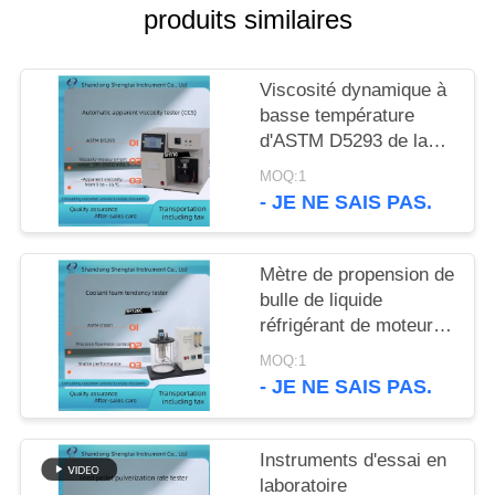
SITE
produits similaires
PRIVACY
Viscosité dynamique à
POLICY
basse température
d'ASTM D5293 de la
mesure de viscosité
MOQ:1
apparente d'huile à
- JE NE SAIS PAS.
moteur automatique
Mètre de propension de
bulle de liquide
réfrigérant de moteur
de l'appareil de
MOQ:1
contrôle ASTM D1881
- JE NE SAIS PAS.
de propension de
mousse de liquide
réfrigérant
Instruments d'essai en
laboratoire