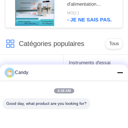
d'alimentation
d'appareil de contrôle
MOQ:1
d'index de longévité de
- JE NE SAIS PAS.
granule Appareil de
contrôle de PDI Double
opération de boîte
Catégories populaires
Tous
Instruments d'essai
instruments de essai
d'antigel d'huile de
Candy
de pétrole
graissage et de
graisse
4:38 AM
Équipement d'essai
Équipement d'essai
Good day, what product are you looking for?
d'huile de
de gazole
transformateur