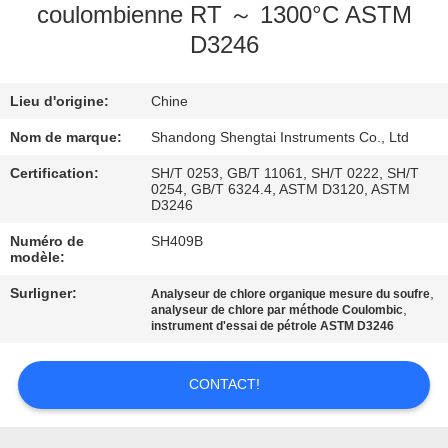
coulombienne RT ～ 1300°C ASTM
CONTRÔLE
D3246
DE
QUALITÉ
Lieu d'origine:
Chine
Nom de marque:
Shandong Shengtai Instruments Co., Ltd
CONTACTEZ-
Certification:
SH/T 0253, GB/T 11061, SH/T 0222, SH/T
0254, GB/T 6324.4, ASTM D3120, ASTM
NOUS
D3246
Numéro de
SH409B
modèle:
DEMANDEZ
UNE
Surligner:
,
Analyseur de chlore organique mesure du soufre
,
analyseur de chlore par méthode Coulombic
CITATION
instrument d'essai de pétrole ASTM D3246
CONTACT!
PLAN
DU