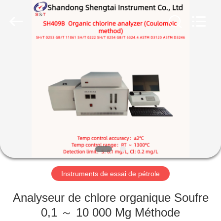
2026
Shandong
Shengtai
instrument
co.,ltd.
All
Rights
Reserved.
MAISON
PRODUITS
AU
SUJET
DE
NOUS
Instruments de essai de pétrole
VISITE
Analyseur de chlore organique Soufre
D'USINE
0,1 ～ 10 000 Mg Méthode