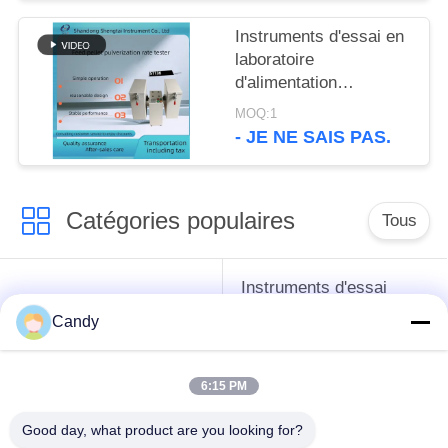
mousse de liquide
réfrigérant
Instruments d'essai en
laboratoire
d'alimentation
d'appareil de contrôle
MOQ:1
d'index de longévité de
- JE NE SAIS PAS.
granule Appareil de
contrôle de PDI Double
opération de boîte
Catégories populaires
Tous
Instruments d'essai
instruments de essai
d'antigel d'huile de
Candy
de pétrole
graissage et de
graisse
6:15 PM
Équipement d'essai
Équipement d'essai
Good day, what product are you looking for?
d'huile de