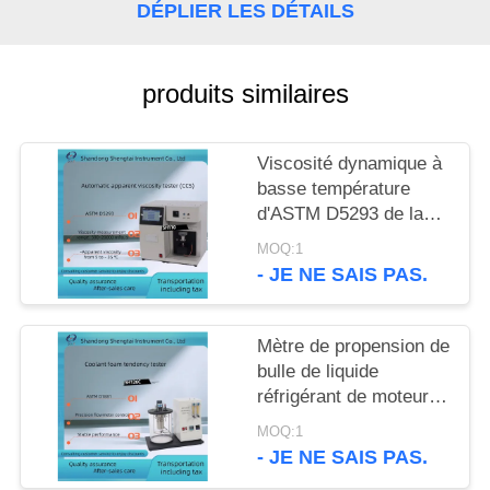
SITE
DÉPLIER LES DÉTAILS
PRIVACY
produits similaires
POLICY
Viscosité dynamique à
basse température
d'ASTM D5293 de la
mesure de viscosité
MOQ:1
apparente d'huile à
- JE NE SAIS PAS.
moteur automatique
Mètre de propension de
bulle de liquide
réfrigérant de moteur
de l'appareil de
MOQ:1
contrôle ASTM D1881
- JE NE SAIS PAS.
de propension de